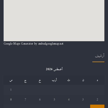
Google Maps Generator by
embedgooglemap.net
أرشيف
أغسطس 2026
د
ن
ث
أرب
خ
ج
س
1
8
7
6
5
4
3
2