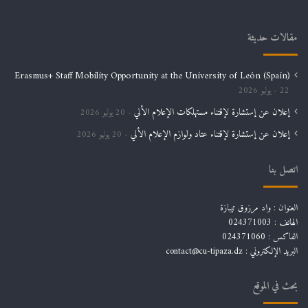
مقالات حديثة
Erasmus+ Staff Mobility Opportunity at the University of León (Spain)
22 يوليو 2026
إعلان عن إستشارة لإقتناء مستهلكات الإعلام الألي
20 يوليو 2026
إعلان عن إستشارة لإقتناء عتاد ولوازم الإعلام الألي
20 يوليو 2026
اتصل بنا
العنوان : واد مرزوق تيبازة
الهاتف : 024371003
الفاكس : 024371060
البريد الإلكتروني :
contact@cu-tipaza.dz
بحث في الموقع