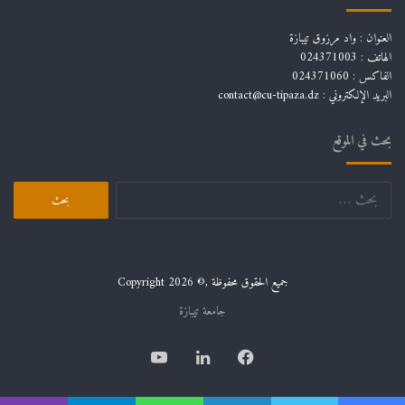
العنوان : واد مرزوق تيبازة
الهاتف : 024371003
الفاكس : 024371060
البريد الإلكتروني :
contact@cu-tipaza.dz
بحث في الموقع
البحث
عن:
جميع الحقوق محفوظة ,© Copyright 2026
جامعة تيبازة
فيسبوك
لينكدإن
يوتيوب