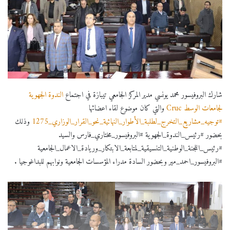
شارك البروفيسور محمد يونسي مدير المركز الجامعي تيبازة في اجتماع
الندوة الجهوية
لجامعات الوسط Cruc
والتي كان موضوع لقاء اعضائها
#توجيه_مشاريع_التخرج_لطلبة_الأطوار_النهائية_نحو_القرار_الوزاري_1275
وذلك
بحضور #رئيس_الندوة_الجهوية #البروفيسور_مختاري_فارس والسيد
#رئيس_اللجنة_الوطنية_التنسيقية_لمتابعة_الابتكار_وريادة_الاعمال_الجامعية
#البروفيسور_احمد_مير وبحضور السادة مدراء المؤسسات الجامعية ونوابهم للبداغوجيا .