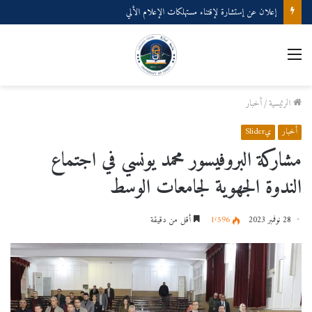
إعلان عن إستشارة لإقتناء مستهلكات الإعلام الألي
القائمة
الرئيسية
/
أخبار
أخبار
يSlider
مشاركة البروفيسور محمد يونسي في اجتماع
الندوة الجهوية لجامعات الوسط
28 نوفمبر 2023
1٬596
أقل من دقيقة