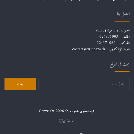
اتصل بنا
العنوان : واد مرزوق تيبازة
الهاتف : 024371003
الفاكس : 024371060
البريد الإلكتروني :
contact@cu-tipaza.dz
بحث في الموقع
البحث
عن:
جميع الحقوق محفوظة ,© Copyright 2026
جامعة تيبازة