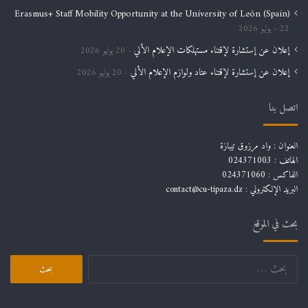
Erasmus+ Staff Mobility Opportunity at the University of León (Spain)
22 يوليو 2026
إعلان عن إستشارة لإقتناء مستهلكات الإعلام الألي
20 يوليو 2026
إعلان عن إستشارة لإقتناء عتاد ولوازم الإعلام الألي
20 يوليو 2026
اتصل بنا
العنوان : واد مرزوق تيبازة
الهاتف : 024371003
الفاكس : 024371060
البريد الإلكتروني :
contact@cu-tipaza.dz
بحث في الموقع
البحث
عن: