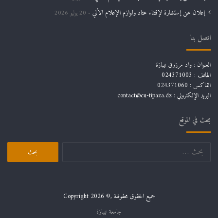
إعلان عن إستشارة لإقتناء عتاد ولوازم الإعلام الألي
20 يوليو 2026
اتصل بنا
العنوان : واد مرزوق تيبازة
الهاتف : 024371003
الفاكس : 024371060
البريد الإلكتروني :
contact@cu-tipaza.dz
بحث في الموقع
البحث
عن:
جميع الحقوق محفوظة ,© Copyright 2026
جامعة تيبازة