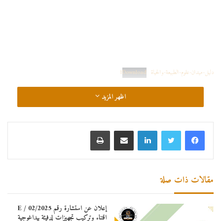
دليل-ميدان-علوم-الطبيعة-والحياة1
Download
اظهر المزيد
لينكدإن
مشاركة عبر البريد
طباعة
مقالات ذات صلة
إعلان عن استشارة رقم 02/2025 / E
اقتناء وتركيب تجهيزات لدفيئة بيداغوجية