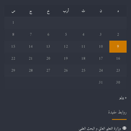
د
ن
ث
أرب
خ
ج
س
1
8
7
6
5
4
3
2
15
14
13
12
11
10
9
22
21
20
19
18
17
16
29
28
27
26
25
24
23
نافذة على حاضنة الأعمال والمؤسسات الناشئة
31
30
« يوليو
روابط مفيدة
وزارة التعليم العالي و البحث العلمي