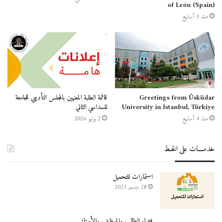
of León (Spain)
منذ 3 أسابيع
نافذة على معهد علوم الطبيعة والحياة
Greetings from Üsküdar
قائمة الطلبة المعنيين بالمجلس التأديبي للجامعة
University in Istanbul, Türkiye
للسداسي الثاني
منذ 4 أسابيع
2 يوليو 2026
خدمــــات على الخـط
استمارات للتحميل
28 ديسمبر 2023
نافذة على معهد العلوم الإقتصادية والعلوم التجارية و علوم التسيير
فضاء الطالب والموظف والأستاذ