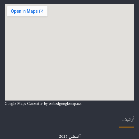
نافذة على معهد اللغة والأدب العربي
Google Maps Generator by
embedgooglemap.net
أرشيف
نافذة على ملحقة كلية الطب
أغسطس 2026