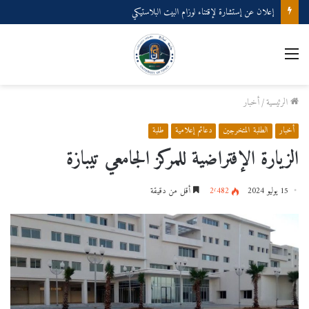
إعلان عن إستشارة لإقتناء لوزام البيت البلاستيكي
القائمة
الرئيسية
/
أخبار
أخبار
الطلبة المتخرجين
دعائم إعلامية
طلبة
الزيارة الإفتراضية للمركز الجامعي تيبازة
15 يوليو 2024
2٬482
أقل من دقيقة