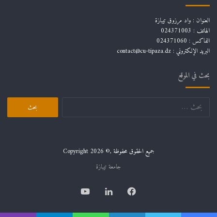
العنوان : واد مرزوق تيبازة
الهاتف : 024371003
الفاكس : 024371060
البريد الإلكتروني :
contact@cu-tipaza.dz
بحث في الموقع
البحث
عن:
جميع الحقوق محفوظة ,© Copyright 2026
جامعة تيبازة
فيسبوك
لينكدإن
يوتيوب