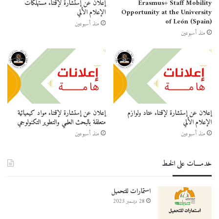
Erasmus+ Staff Mobility
إعلان عن إستشارة لإقتناء مستهلكات
Opportunity at the University
الإعلام الألي
of León (Spain)
منذ أسبوعين
منذ أسبوعين
إعلان عن إستشارة لإقتناء عتاد ولوازم
إعلان عن إستشارة لإقتناء مواد كيميائية
الإعلام الألي
متعلقة بالبحث العلمي والتطوير التكنولوجي
منذ أسبوعين
منذ أسبوعين
خدمــــات على الخـط
استمارات للتحميل
28 ديسمبر 2023