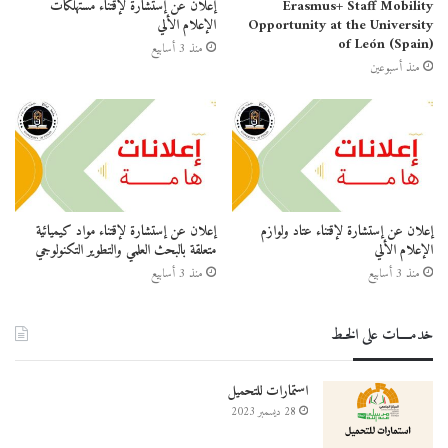
Erasmus+ Staff Mobility
إعلان عن إستشارة لإقتناء مستهلكات
Opportunity at the University
الإعلام الألي
of León (Spain)
منذ 3 أسابيع
منذ أسبوعين
إعلان عن إستشارة لإقتناء عتاد ولوازم
إعلان عن إستشارة لإقتناء مواد كيميائية
الإعلام الألي
متعلقة بالبحث العلمي والتطوير التكنولوجي
منذ 3 أسابيع
منذ 3 أسابيع
خدمــــات على الخـط
استمارات للتحميل
28 ديسمبر 2023