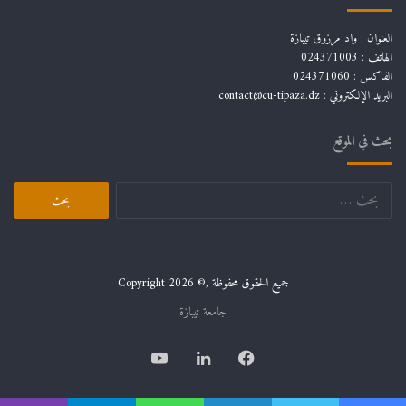
العنوان : واد مرزوق تيبازة
الهاتف : 024371003
الفاكس : 024371060
البريد الإلكتروني :
contact@cu-tipaza.dz
بحث في الموقع
البحث
عن:
جميع الحقوق محفوظة ,© Copyright 2026
جامعة تيبازة
فيسبوك
لينكدإن
يوتيوب