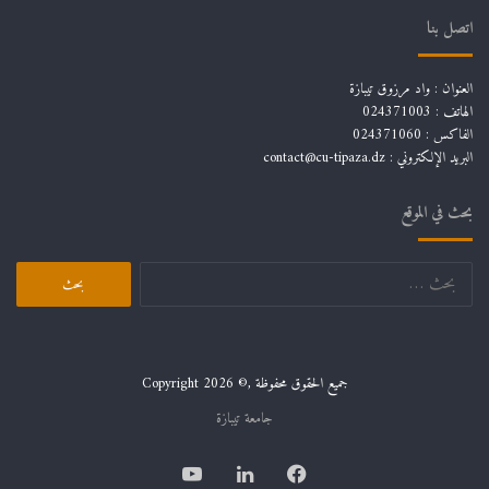
اتصل بنا
العنوان : واد مرزوق تيبازة
الهاتف : 024371003
الفاكس : 024371060
البريد الإلكتروني :
contact@cu-tipaza.dz
بحث في الموقع
البحث
عن:
جميع الحقوق محفوظة ,© Copyright 2026
جامعة تيبازة
فيسبوك
لينكدإن
يوتيوب