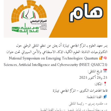
يسر معهد العلوم بـ المركز الجامعي تيبازة أن يعلن عن تنظيم الملتقى الوطني حول
التكنولوجيات الناشئة: العلوم الكمية، الذكاء الاصطناعي والأمن السيبراني تحت عنوان:
National Symposium on Emerging Technologies: Quantum
Sciences, Artificial Intelligence and Cybersecurity (NSET: QSAIC’25)
تاريخ الملتقى:
25 و26 أكتوبر 2025
المكان:
قاعة المحاضرات الكبرى – المركز الجامعي تيبازة
اللجنة المنظمة:
د. مقدود يسرى – رئيسة الملتقى
د. بورحلة نسيمة، د. شابني فيصل – رؤساء اللجنة العلمية