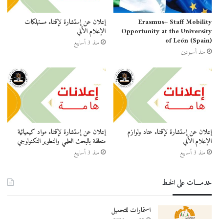
مع أطيب التحيات،
اللجنة التنظيمية لـ NSET: QSAIC’25
Erasmus+ Staff Mobility
إعلان عن إستشارة لإقتناء مستهلكات
Opportunity at the University
الإعلام الألي
المركز الجامعي تيبازة
of León (Spain)
منذ 3 أسابيع
منذ أسبوعين
إعلان عن إستشارة لإقتناء عتاد ولوازم
إعلان عن إستشارة لإقتناء مواد كيميائية
الإعلام الألي
متعلقة بالبحث العلمي والتطوير التكنولوجي
منذ 3 أسابيع
منذ 3 أسابيع
خدمــــات على الخـط
استمارات للتحميل