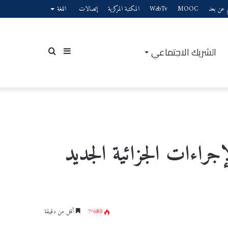
يم عن بعد
MOOC
WebTv
المكتبة المركزية
إتصالات
اللغة
الشريك الاجتماعي
إضافة
بحث
عمود
عن
راءات الجزائية الجديد
جانبي
7٬680
أقل من دقيقة