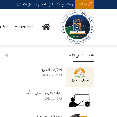
إعلان عن إستشارة لإقتناء عتاد ولوازم الإعلام الألي
آخر المقالات
الرئيسية
الجامعة
الكلي
خدمــــات على الخـط
استمارات للتحميل
28 ديسمبر 2023
فضاء الطالب والموظف والأستاذ
2 أبريل 2022
منصة التعليم عن بعـــد