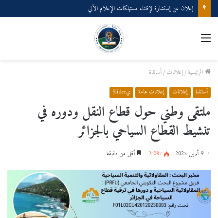
إعلان عن إستشارة لإقتناء مستهلكات الإعلام الألي
القائمة
الرئيسية
/
إعلانات
/
أساتذة
أساتذة
إعلانات
إعلانات هامة
يSlider
ملتقى وطني حول قطاع النقل ودوره في
تنشيط القطاع السياحي بالجزائر
9 أبريل 2025
2٬087
أقل من دقيقة