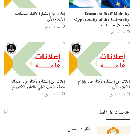
Erasmus+ Staff Mobility
إعلان عن إستشارة لإقتناء مستهلكات
Opportunity at the University
الإعلام الألي
of León (Spain)
منذ 3 أسابيع
منذ أسبوعين
إعلان عن إستشارة لإقتناء عتاد ولوازم
إعلان عن إستشارة لإقتناء مواد كيميائية
الإعلام الألي
متعلقة بالبحث العلمي والتطوير التكنولوجي
منذ 3 أسابيع
منذ 3 أسابيع
خدمــــات على الخـط
استمارات للتحميل