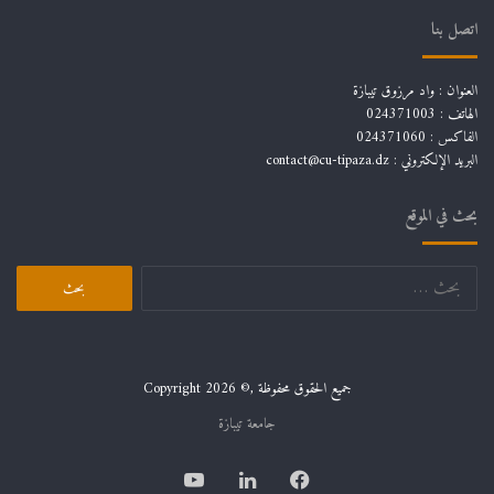
اتصل بنا
العنوان : واد مرزوق تيبازة
الهاتف : 024371003
الفاكس : 024371060
البريد الإلكتروني :
contact@cu-tipaza.dz
بحث في الموقع
البحث
عن:
جميع الحقوق محفوظة ,© Copyright 2026
جامعة تيبازة
فيسبوك
لينكدإن
يوتيوب