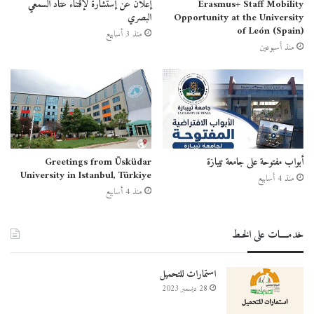
Erasmus+ Staff Mobility
إعلان عن إستشارة لإقتناء عتاد السمعي
Opportunity at the University
البصري
of León (Spain)
منذ 3 أسابيع
منذ أسبوعين
أبواب مفتوحة على جامعة تيبازة
Greetings from Üsküdar
University in Istanbul, Türkiye
منذ 4 أسابيع
منذ 4 أسابيع
خدمــــات على الخـط
استمارات للتحميل
28 ديسمبر 2023