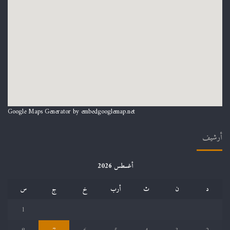
Google Maps Generator by
embedgooglemap.net
أرشيف
أغسطس 2026
د
ن
ث
أرب
خ
ج
س
1