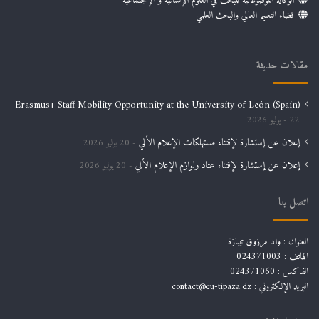
الوكالة الموضوعاتية للبحث في العلوم الإنسانية و الإجتماعية
فضاء التعليم العالي والبحث العلمي
مقالات حديثة
Erasmus+ Staff Mobility Opportunity at the University of León (Spain)
22 يوليو 2026
إعلان عن إستشارة لإقتناء مستهلكات الإعلام الألي
20 يوليو 2026
إعلان عن إستشارة لإقتناء عتاد ولوازم الإعلام الألي
20 يوليو 2026
اتصل بنا
العنوان : واد مرزوق تيبازة
الهاتف : 024371003
الفاكس : 024371060
البريد الإلكتروني :
contact@cu-tipaza.dz