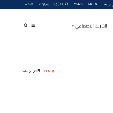
يم عن بعد
MOOC
WebTv
المكتبة المركزية
إتصالات
اللغة
الشريك الاجتماعي
6٬583
أقل من دقيقة