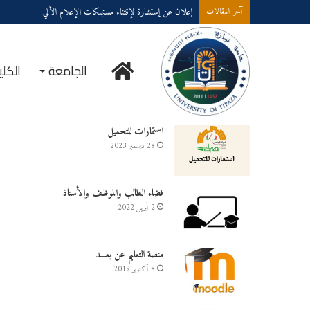
إعلان عن إستشارة لإقتناء مستهلكات الإعلام الألي
آخر المقالات
الجامعة
الكلي
خدمــــات على الخـط
استمارات للتحميل
28 ديسمبر 2023
فضاء الطالب والموظف والأستاذ
2 أبريل 2022
منصة التعليم عن بعـــد
8 أكتوبر 2019