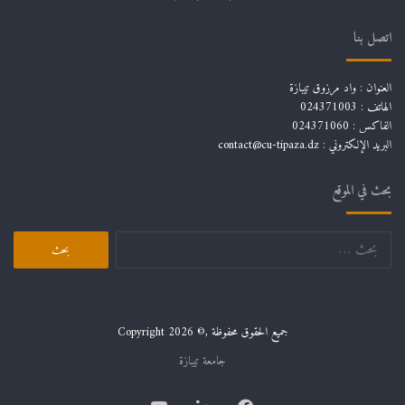
اتصل بنا
العنوان : واد مرزوق تيبازة
الهاتف : 024371003
الفاكس : 024371060
البريد الإلكتروني :
contact@cu-tipaza.dz
بحث في الموقع
البحث
عن:
جميع الحقوق محفوظة ,© Copyright 2026
جامعة تيبازة