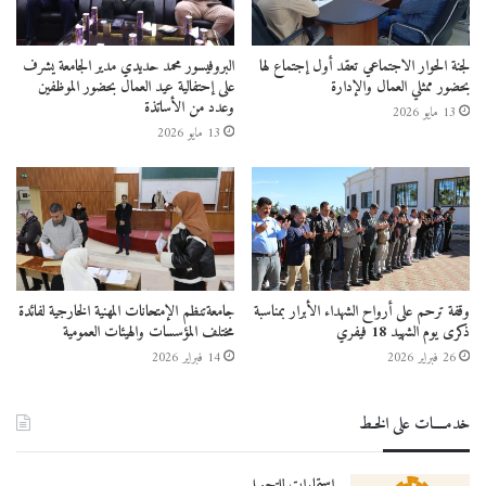
لجنة الحوار الاجتماعي تعقد أول إجتماع لها
البروفيسور محمد حديدي مدير الجامعة يشرف
بحضور ممثلي العمال والإدارة
على إحتفالية عيد العمال بحضور الموظفين
وعدد من الأساتذة
13 مايو 2026
13 مايو 2026
وقفة ترحم على أرواح الشهداء الأبرار بمناسبة
جامعةتنظم الإمتحانات المهنية الخارجية لفائدة
ذكرى يوم الشهيد 18 فيفري
مختلف المؤسسات والهيئات العمومية
26 فبراير 2026
14 فبراير 2026
خدمــــات على الخـط
استمارات للتحميل