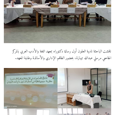
ناقشت الباحثة نادية العقون أول رسالة دكتوراه بمعهد اللغة والأدب العربي بالمركز
الجامعي مرسلي عبدالله تيبازة، بحضور الطاقم الإداري والأساتذة وطلبة المعهد.