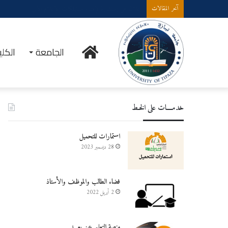
إعلان عن إستشارة لإقتناء عتاد ولوازم الإعلام الألي
آخر المقالات
الرئيسية
الجامعة
الكلي
خدمــــات على الخـط
استمارات للتحميل
28 ديسمبر 2023
فضاء الطالب والموظف والأستاذ
2 أبريل 2022
منصة التعليم عن بعـــد