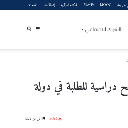
يم عن بعد
MOOC
WebTv
المكتبة المركزية
إتصالات
اللغة
الشريك الاجتماعي
إضافة
بحث
ن
عمود
عن
ح دراسية للطلبة في دولة
جانبي
5٬350
أقل من دقيقة