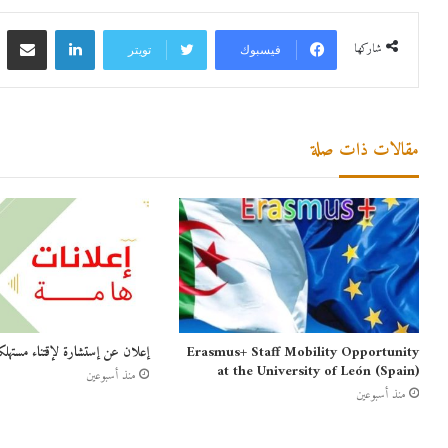
لينكدإن
مشاركة 
شاركها
فيسبوك
تويتر
مقالات ذات صلة
Erasmus+ Staff Mobility Opportunity
إعلان عن إستشارة لإقتناء مستهلك
at the University of León (Spain)
منذ أسبوعين
منذ أسبوعين