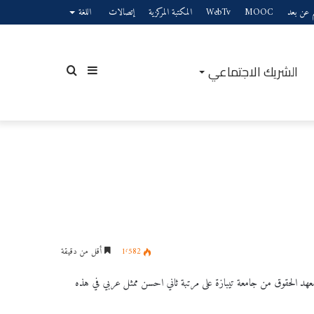
يم عن بعد
MOOC
WebTv
المكتبة المركزية
إتصالات
اللغة
الشريك الاجتماعي
إضافة
بحث
عمود
عن
1٬582
أقل من دقيقة
جانبي
عهد الحقوق من جامعة تيبازة على مرتبة ثاني احسن ممثل عربي في هذه