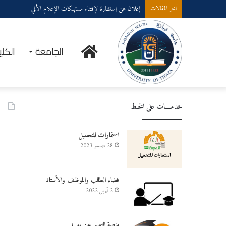
إعلان عن إستشارة لإقتناء عتاد ولوازم الإعلام الألي
آخر المقالات
الرئيسية
الجامعة
الكلي
خدمــــات على الخـط
استمارات للتحميل
28 ديسمبر 2023
فضاء الطالب والموظف والأستاذ
2 أبريل 2022
منصة التعليم عن بعـــد