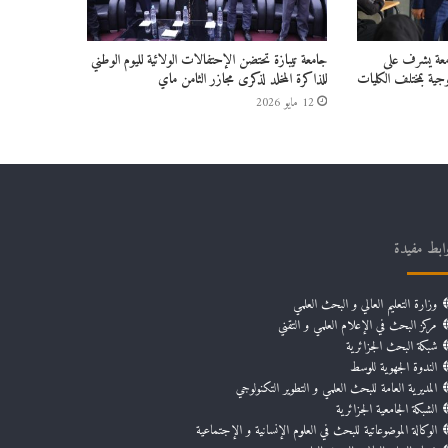
امعة يشرف على
جامعة تيبازة تحتضن الإحتفالات الولائية لليوم الوطني
جية بمختلف الكليات
للذاكرة المخلد لذكرى مجازر الثامن ماي
12 مايو 2026
ابط مفيدة
وزارة التعليم العالي و البحث العلمي
مركز البحث في الإعلام العلمي و التقني
شبكة البحث الجزائرية
الندوة الجهوية للوسط
المديرية العامة للبحث العلمي و التطوير التكنولوجي
الشبكة الجامعية الجزائرية
الوكالة الموضوعاتية للبحث في العلوم الإنسانية و الإجتماعية