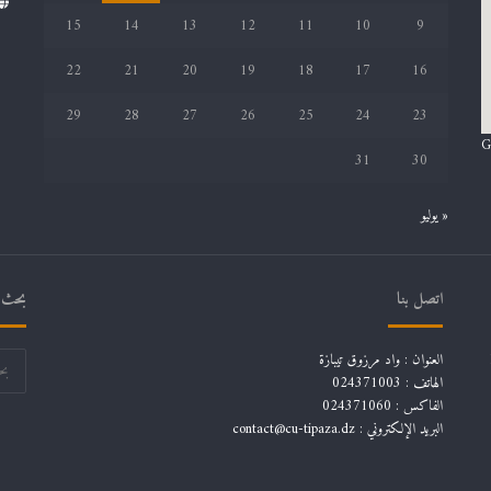
15
14
13
12
11
10
9
22
21
20
19
18
17
16
29
28
27
26
25
24
23
G
31
30
« يوليو
اتصل بنا
بحث ف
العنوان : واد مرزوق تيبازة
الهاتف : 024371003
الفاكس : 024371060
البريد الإلكتروني :
contact@cu-tipaza.dz