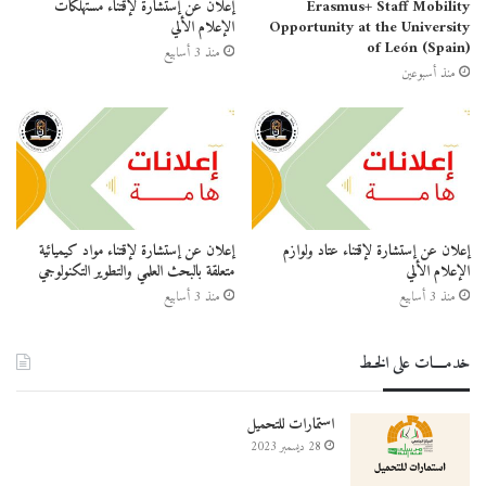
Erasmus+ Staff Mobility
إعلان عن إستشارة لإقتناء مستهلكات
Opportunity at the University
الإعلام الألي
of León (Spain)
منذ 3 أسابيع
منذ أسبوعين
إعلان عن إستشارة لإقتناء عتاد ولوازم
إعلان عن إستشارة لإقتناء مواد كيميائية
الإعلام الألي
متعلقة بالبحث العلمي والتطوير التكنولوجي
منذ 3 أسابيع
منذ 3 أسابيع
خدمــــات على الخـط
استمارات للتحميل
28 ديسمبر 2023