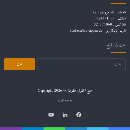
العنوان : واد مرزوق تيبازة
الهاتف : 024371003
الفاكس : 024371060
البريد الإلكتروني :
contact@cu-tipaza.dz
بحث في الموقع
البحث
عن:
جميع الحقوق محفوظة ,© Copyright 2026
جامعة تيبازة
فيسبوك
لينكدإن
يوتيوب