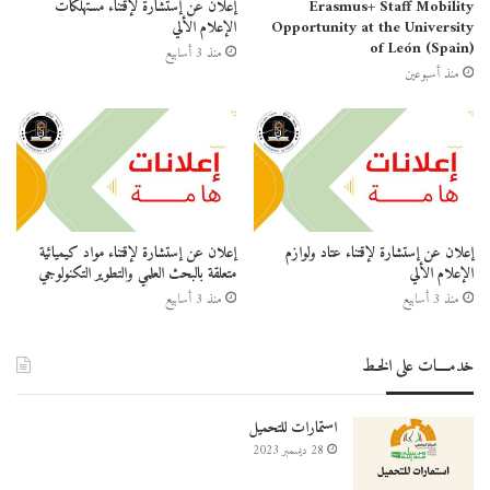
Erasmus+ Staff Mobility
إعلان عن إستشارة لإقتناء مستهلكات
Opportunity at the University
الإعلام الألي
of León (Spain)
منذ 3 أسابيع
منذ أسبوعين
إعلان عن إستشارة لإقتناء عتاد ولوازم
إعلان عن إستشارة لإقتناء مواد كيميائية
الإعلام الألي
متعلقة بالبحث العلمي والتطوير التكنولوجي
منذ 3 أسابيع
منذ 3 أسابيع
خدمــــات على الخـط
استمارات للتحميل
28 ديسمبر 2023