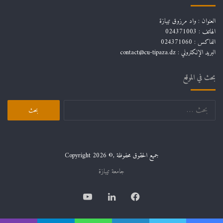
العنوان : واد مرزوق تيبازة
الهاتف : 024371003
الفاكس : 024371060
البريد الإلكتروني :
contact@cu-tipaza.dz
بحث في الموقع
البحث
عن:
جميع الحقوق محفوظة ,© Copyright 2026
جامعة تيبازة
فيسبوك
لينكدإن
يوتيوب