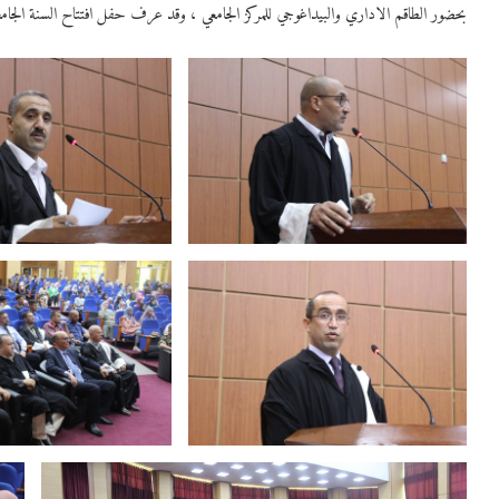
بحضور الطاقم الاداري والبيداغوجي للمركز الجامعي ، وقد عرف حفل افتتاح السنة الجام