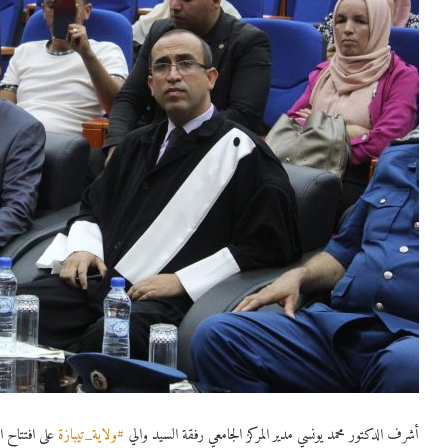
أشرف الدكتور محمد يونسي مدير المركز الجامعي رفقة السيد والي
#ولاية_تيبازة
على افتتاح ا