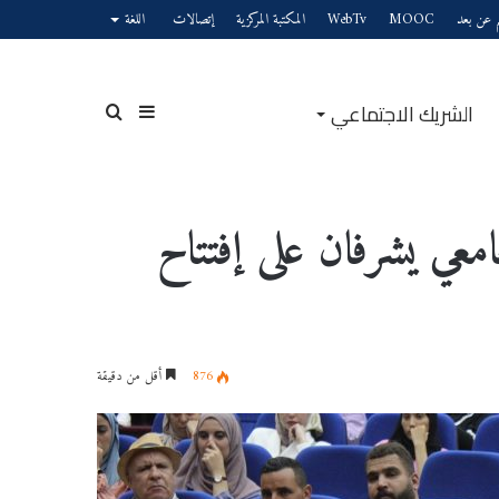
يم عن بعد
MOOC
WebTv
المكتبة المركزية
إتصالات
اللغة
الشريك الاجتماعي
إضافة
بحث
جامعي يشرفان على إفتتاح
عمود
عن
876
أقل من دقيقة
جانبي