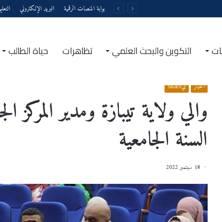
بوابة المنصات الرقمية
البريد الإلكتروني
التعل
ات
التكوين والبحث العلمي
تظاهرات
حياة الطالب
الرئيسية
/
أخبار
/
والي ولاية تيبازة ومدير المركز الجامعي يشرفان على إفتتاح السنة الجامعية
أخبار
يSlider
والي ولاية تيبازة ومدير المركز ال
السنة الجامعية
18 سبتمبر 2022