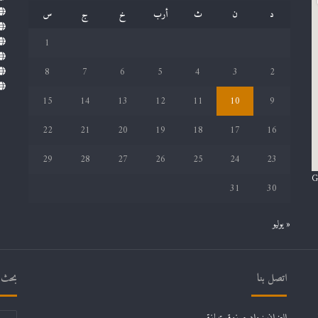
د
ن
ث
أرب
خ
ج
س
1
8
7
6
5
4
3
2
15
14
13
12
11
10
9
22
21
20
19
18
17
16
29
28
27
26
25
24
23
G
31
30
« يوليو
اتصل بنا
بحث ف
العنوان : واد مرزوق تيبازة