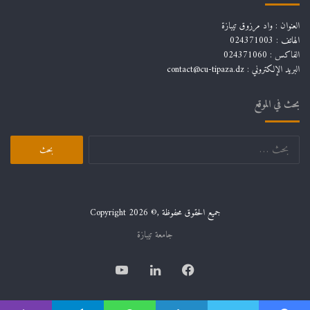
العنوان : واد مرزوق تيبازة
الهاتف : 024371003
الفاكس : 024371060
البريد الإلكتروني :
contact@cu-tipaza.dz
بحث في الموقع
البحث
عن:
جميع الحقوق محفوظة ,© Copyright 2026
جامعة تيبازة
فيسبوك
لينكدإن
يوتيوب