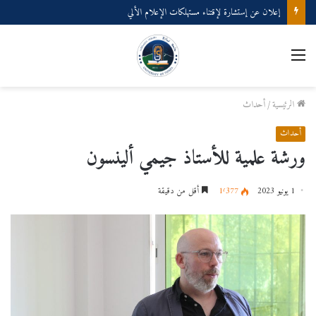
إعلان عن إستشارة لإقتناء مستهلكات الإعلام الألي
القائمة
الرئيسية
/
أحداث
أحداث
ورشة علمية للأستاذ جيمي ألينسون
1 يونيو 2023
1٬377
أقل من دقيقة