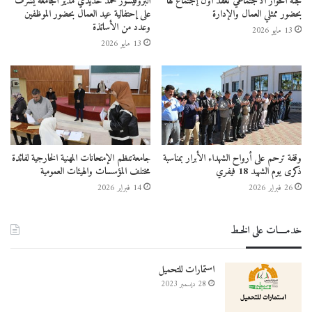
لجنة الحوار الاجتماعي تعقد أول إجتماع لها
البروفيسور محمد حديدي مدير الجامعة يشرف
بحضور ممثلي العمال والإدارة
على إحتفالية عيد العمال بحضور الموظفين
وعدد من الأساتذة
13 مايو 2026
13 مايو 2026
وقفة ترحم على أرواح الشهداء الأبرار بمناسبة
جامعةتنظم الإمتحانات المهنية الخارجية لفائدة
ذكرى يوم الشهيد 18 فيفري
مختلف المؤسسات والهيئات العمومية
26 فبراير 2026
14 فبراير 2026
خدمــــات على الخـط
استمارات للتحميل
28 ديسمبر 2023