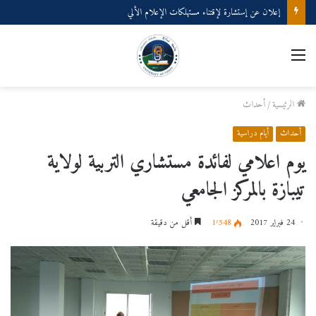
إعلان عن إستشارة لإقتناء مستهلكات الإعلام الألي
القائمة
الرئيسية
/
أحداث
أحداث
أيام دراسية
يوم اعلامي لفائدة مستشاري التربية لولاية
تيبازة بالمركز الجامعي
24 فبراير 2017
1٬548
أقل من دقيقة