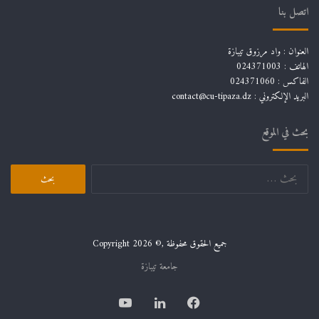
اتصل بنا
العنوان : واد مرزوق تيبازة
الهاتف : 024371003
الفاكس : 024371060
البريد الإلكتروني :
contact@cu-tipaza.dz
بحث في الموقع
البحث
عن:
جميع الحقوق محفوظة ,© Copyright 2026
جامعة تيبازة
فيسبوك
لينكدإن
يوتيوب