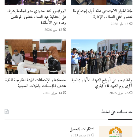
لجنة الحوار الاجتماعي تعقد أول إجتماع لها
البروفيسور محمد حديدي مدير الجامعة يشرف
بحضور ممثلي العمال والإدارة
على إحتفالية عيد العمال بحضور الموظفين
وعدد من الأساتذة
13 مايو 2026
13 مايو 2026
وقفة ترحم على أرواح الشهداء الأبرار بمناسبة
جامعةتنظم الإمتحانات المهنية الخارجية لفائدة
ذكرى يوم الشهيد 18 فيفري
مختلف المؤسسات والهيئات العمومية
26 فبراير 2026
14 فبراير 2026
خدمــــات على الخـط
استمارات للتحميل
28 ديسمبر 2023