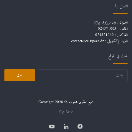
اتصل بنا
العنوان : واد مرزوق تيبازة
الهاتف : 024371003
الفاكس : 024371060
البريد الإلكتروني :
contact@cu-tipaza.dz
بحث في الموقع
البحث
عن:
جميع الحقوق محفوظة ,© Copyright 2026
جامعة تيبازة
فيسبوك
لينكدإن
يوتيوب