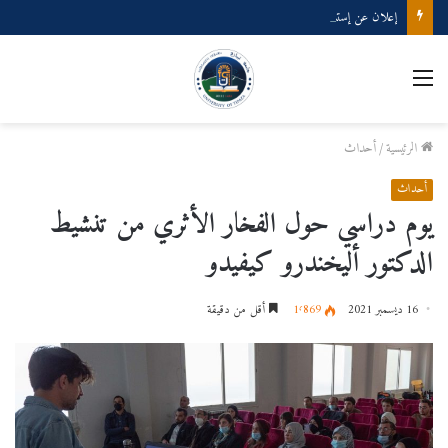
إعلان عن إستشارة لإقتناء عتاد ولوازم الإعلام الألي
القائمة
الرئيسية
/
أحداث
أحداث
يوم دراسي حول الفخار الأثري من تنشيط
الدكتور أليخندرو كيفيدو
16 ديسمبر 2021
1٬869
أقل من دقيقة