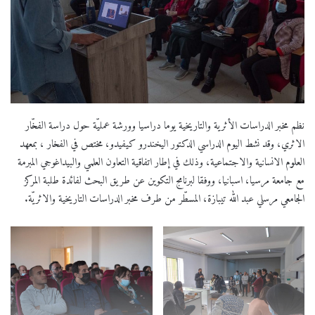
نظم مخبر الدراسات الأثرية والتاريخية يوما دراسيا وورشة عمليّة حول دراسة الفخّار
الاثري، وقد نشط اليوم الدراسي الدكتور اليخندرو كيفيدو، مختص في الفخار ، بمعهد
العلوم الانسانية والاجتماعية، وذلك في إطار اتفاقية التعاون العلمي والبيداغوجي المبرمة
مع جامعة مرسيا، اسبانيا، ووفقا لبرنامج التكوين عن طريق البحث لفائدة طلبة المركز
الجامعي مرسلي عبد الله تيبازة، المسطّر من طرف مخبر الدراسات التاريخية والاثريّة.