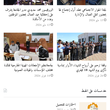
تيبازة
لجنة الحوار الاجتماعي تعقد أول إجتماع لها
البروفيسور محمد حديدي مدير الجامعة يشرف
بحضور ممثلي العمال والإدارة
على إحتفالية عيد العمال بحضور الموظفين
وعدد من الأساتذة
13 مايو 2026
13 مايو 2026
وقفة ترحم على أرواح الشهداء الأبرار بمناسبة
جامعةتنظم الإمتحانات المهنية الخارجية لفائدة
ذكرى يوم الشهيد 18 فيفري
مختلف المؤسسات والهيئات العمومية
26 فبراير 2026
14 فبراير 2026
خدمــــات على الخـط
استمارات للتحميل
28 ديسمبر 2023