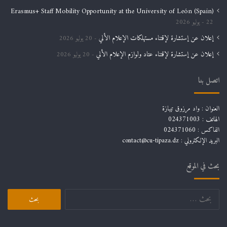
Erasmus+ Staff Mobility Opportunity at the University of León (Spain)
22 يوليو 2026
إعلان عن إستشارة لإقتناء مستهلكات الإعلام الألي
20 يوليو 2026
إعلان عن إستشارة لإقتناء عتاد ولوازم الإعلام الألي
20 يوليو 2026
اتصل بنا
العنوان : واد مرزوق تيبازة
الهاتف : 024371003
الفاكس : 024371060
البريد الإلكتروني :
contact@cu-tipaza.dz
بحث في الموقع
البحث
عن: