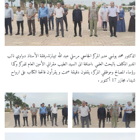
الدكتور محمد يونسي مدير المركز الجامعي مرسلي عبد الله تيبازة.رفقة الأستاذ دواوي نائب
المدير المكلف بالبحث العلمي ،اضافة الى السيد الطيب مقراني الأمين العام للمركز وكذا
رؤساء المصالح وموظفي المركز، يقفون دقيقة صمت و يقرأون فاتحة الكتاب على ارواح
شهداء مجازر 17 أكتوبر .