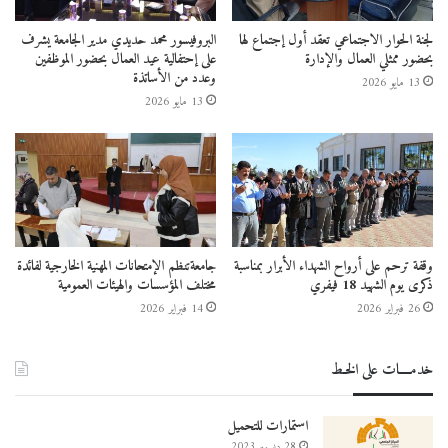
لجنة الحوار الاجتماعي تعقد أول إجتماع لها
البروفيسور محمد حديدي مدير الجامعة يشرف
بحضور ممثلي العمال والإدارة
على إحتفالية عيد العمال بحضور الموظفين
وعدد من الأساتذة
13 مايو 2026
13 مايو 2026
وقفة ترحم على أرواح الشهداء الأبرار بمناسبة
جامعةتنظم الإمتحانات المهنية الخارجية لفائدة
ذكرى يوم الشهيد 18 فيفري
مختلف المؤسسات والهيئات العمومية
26 فبراير 2026
14 فبراير 2026
خدمــــات على الخـط
استمارات للتحميل
28 ديسمبر 2023