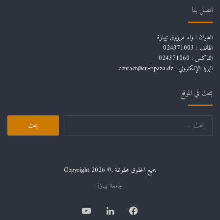
اتصل بنا
العنوان : واد مرزوق تيبازة
الهاتف : 024371003
الفاكس : 024371060
البريد الإلكتروني :
contact@cu-tipaza.dz
بحث في الموقع
البحث
عن:
جميع الحقوق محفوظة ,© Copyright 2026
جامعة تيبازة
فيسبوك
لينكدإن
يوتيوب