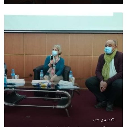
يوم
تحسيسي
حول
مخاطر
السرطان
11 فبراير 2021