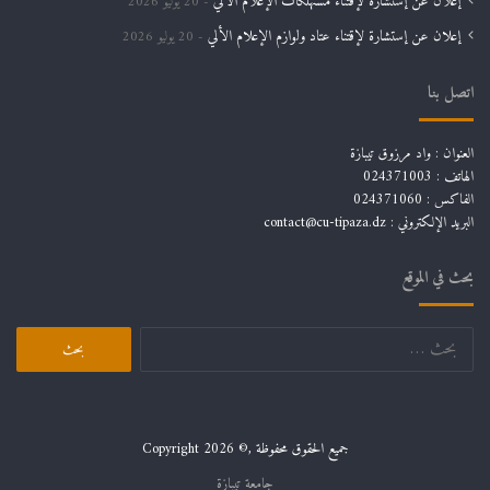
إعلان عن إستشارة لإقتناء مستهلكات الإعلام الألي
20 يوليو 2026
إعلان عن إستشارة لإقتناء عتاد ولوازم الإعلام الألي
20 يوليو 2026
اتصل بنا
العنوان : واد مرزوق تيبازة
الهاتف : 024371003
الفاكس : 024371060
البريد الإلكتروني :
contact@cu-tipaza.dz
بحث في الموقع
البحث
عن:
جميع الحقوق محفوظة ,© Copyright 2026
جامعة تيبازة