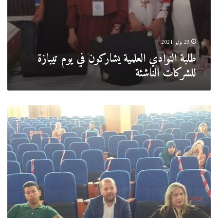
25 يونيو 2021
طلبة النوادي العلمية يشاركون في يوم تيبازة
للشركات الناشئة
يوم
دراسي
حول
صناعة
السياحة
بين
المفاهيم
العلمية
والتطبيقات
العملية