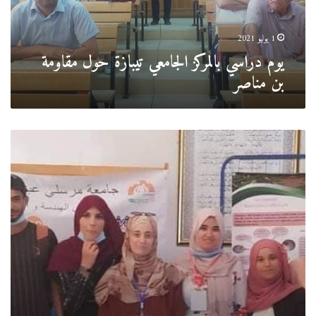
بن
مناصر
1 يوليو 2021
يوم دراسي بالمركز الجامعي تيبازة حول مقاومة
بن مناصر
طلبة
النوادي
العلمية
يشاركون
في
يوم
تيبازة
للشركات
الناشئة