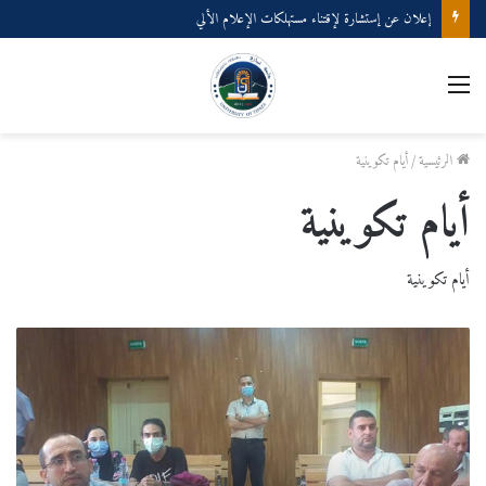
إعلان عن إستشارة لإقتناء عتاد ولوازم الإعلام الألي
القائمة
الرئيسية
/
أيام تكوينية
أيام تكوينية
أيام تكوينية
يوم
دراسي
بالمركز
الجامعي
تيبازة
حول
مقاومة