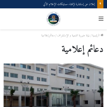
إعلان عن إستشارة لإقتناء عتاد ولوازم الإعلام الألي
القائمة
الرئيسية
/
نيابة مديرية التنمية و الإستشراف
/
دعائم إعلامية
دعائم إعلامية
الزيارة
الإفتراضية
للمركز
الجامعي
تيبازة