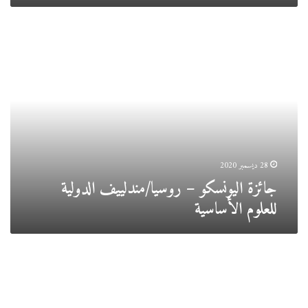
جائزة
اليونسكو
–
روسيا/
مندلييف
الدولية
للعلوم
الأساسية
28 ديسمبر 2020
جائزة اليونسكو – روسيا/مندلييف الدولية
للعلوم الأساسية
دعوة
لتقديم
مقترحات
لمشاريع