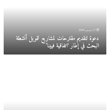
لتمويل
أنشطة
البحث
في
إطار
‘اتفاقية
27 ديسمبر 2020
فيينا’
دعوة لتقديم مقترحات لمشاريع لتمويل أنشطة
البحث في إطار ‘اتفاقية فيينا’
التعاون
الجزائري
الأمريكي