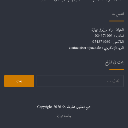
اتصل بنا
العنوان : واد مرزوق تيبازة
الهاتف : 024371003
الفاكس : 024371060
البريد الإلكتروني :
contact@cu-tipaza.dz
بحث في الموقع
البحث
عن:
جميع الحقوق محفوظة ,© Copyright 2026
جامعة تيبازة