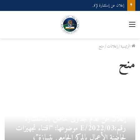
إعلان عن إستشارة لإقتناء عتاد ولوازم الإعلام الألي
القائمة
الرئيسية
/
إعلانات
/
منح
منح
إعلان
عن
عدم
جدوى
6 نوفمبر 2022
خاص
إعلان عن عدم جدوى خاص بالاستشارة
بالاستشارة
رقم:03/E/2022
رقم:03/E/2022 موضوعها: “اقتناء تجهيزات
موضوعها:
لحاضنة الأعمال بالمركز الجامعي بتيبازة”،
“اقتناء