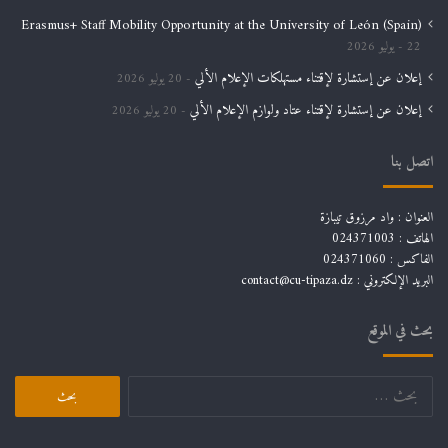
Erasmus+ Staff Mobility Opportunity at the University of León (Spain)
22 يوليو 2026
إعلان عن إستشارة لإقتناء مستهلكات الإعلام الألي
20 يوليو 2026
إعلان عن إستشارة لإقتناء عتاد ولوازم الإعلام الألي
20 يوليو 2026
اتصل بنا
العنوان : واد مرزوق تيبازة
الهاتف : 024371003
الفاكس : 024371060
البريد الإلكتروني :
contact@cu-tipaza.dz
بحث في الموقع
البحث
عن: