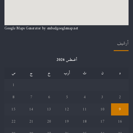
Google Maps Generator by
embedgooglemap.net
أرشيف
أغسطس 2026
د
ن
ث
أرب
خ
ج
س
1
8
7
6
5
4
3
2
15
14
13
12
11
10
9
22
21
20
19
18
17
16