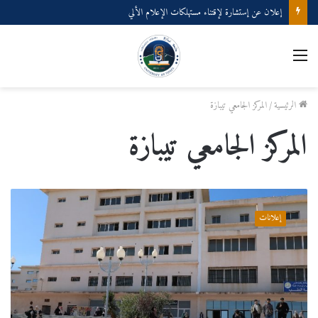
إعلان عن إستشارة لإقتناء عتاد ولوازم الإعلام الألي
القائمة
الرئيسية
/
المركز الجامعي تيبازة
المركز الجامعي تيبازة
قائمة
المقبولين
إعلانات
فئة
ماستر
20
%
للسنة
الجامعية
2025/2026