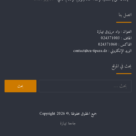
اتصل بنا
العنوان : واد مرزوق تيبازة
الهاتف : 024371003
الفاكس : 024371060
البريد الإلكتروني :
contact@cu-tipaza.dz
بحث في الموقع
البحث
عن:
جميع الحقوق محفوظة ,© Copyright 2026
جامعة تيبازة