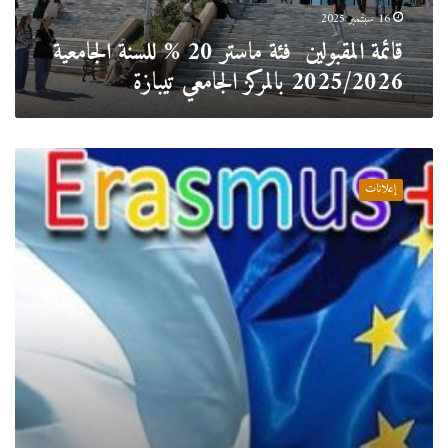
بالمركز
16 سبتمبر 2025
الجامعي
قائمة المقبولين فئة ماستر 20 % للسنة الجامعية
تيبازة
2025/2026 بالمركز الجامعي تيبازة
منحة
دراسية
إعلانات
لفائدة
طلبة
المركز
الجامعي
تيبازة
بجامعة Mercatorum بمدينة
روما