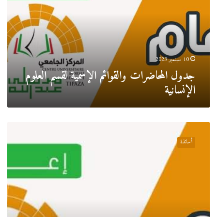
لقسم
العلوم
الإنسانية
10 سبتمبر 2023
جدول المحاضرات والقوائم الإسمية لقسم العلوم
الإنسانية
ملف
تقرير
أساتذة
التربص
خارج
الوطن
للأساتذة