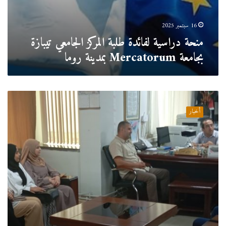
16 سبتمبر 2025
منحة دراسية لفائدة طلبة المركز الجامعي تيبازة
بجامعة Mercatorum بمدينة روما
البروفيسور
محمد
أخبار
يونسي
يستقبل
الموظفين
الجدد