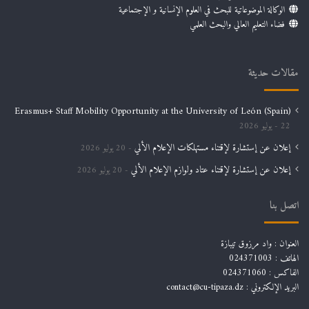
الوكالة الموضوعاتية للبحث في العلوم الإنسانية و الإجتماعية
فضاء التعليم العالي والبحث العلمي
مقالات حديثة
Erasmus+ Staff Mobility Opportunity at the University of León (Spain)
22 يوليو 2026
إعلان عن إستشارة لإقتناء مستهلكات الإعلام الألي
20 يوليو 2026
إعلان عن إستشارة لإقتناء عتاد ولوازم الإعلام الألي
20 يوليو 2026
اتصل بنا
العنوان : واد مرزوق تيبازة
الهاتف : 024371003
الفاكس : 024371060
البريد الإلكتروني :
contact@cu-tipaza.dz