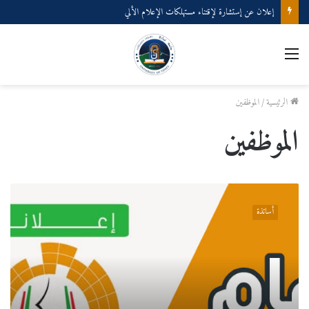
إعلان عن إستشارة لإقتناء مستهلكات الإعلام الألي
القائمة
الرئيسية
/
الموظفين
الموظفين
إعلان
عن
أساتذة
فتح
الترشح
لإنتخاب
أعضاء
اللجنة
التقنية