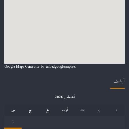
Google Maps Generator by
embedgooglemap.net
أرشيف
أغسطس 2026
د
ن
ث
أرب
خ
ج
س
1