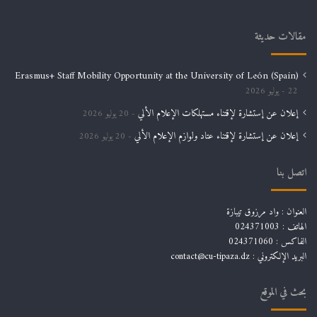
مقالات حديثة
Erasmus+ Staff Mobility Opportunity at the University of León (Spain)
22 يوليو 2026
إعلان عن إستشارة لإقتناء مستهلكات الإعلام الألي
20 يوليو 2026
إعلان عن إستشارة لإقتناء عتاد ولوازم الإعلام الألي
20 يوليو 2026
اتصل بنا
العنوان : واد مرزوق تيبازة
الهاتف : 024371003
الفاكس : 024371060
البريد الإلكتروني :
contact@cu-tipaza.dz
بحث في الموقع