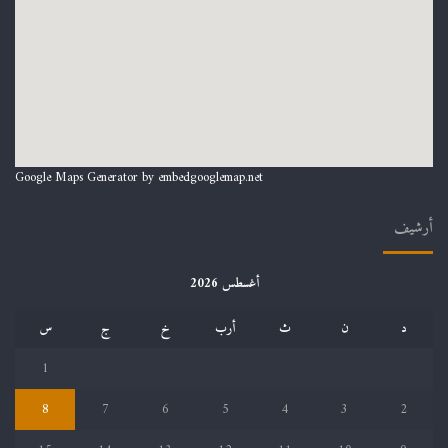
Google Maps Generator by
embedgooglemap.net
أرشيف
أغسطس 2026
د
ن
ث
أرب
خ
ج
س
1
8
7
6
5
4
3
2