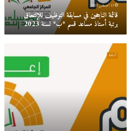
قسم
13 أغسطس 2023
*ب*
قائمة الناجحين في مسابقة التوظيف للإلتحاق
لسنة
برتبة أستاذ مساعد قسم *ب* لسنة 2023
2023
قائمة
المقبولين
أساتذة
بعد
الطعون
للترشح
لمسابقة
توظيف
أستاذ
مساعد
قسم
*ب*