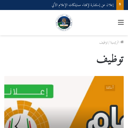
إعلان عن إستشارة لإقتناء مستهلكات الإعلام الألي
القائمة
الرئيسية
/
توظيف
توظيف
قائمة
الناجحين
أساتذة
في
مسابقة
التوظيف
للإلتحاق
برتبة
أستاذ
مساعد