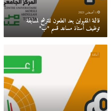
1 أغسطس 2023
قائمة المقبولين بعد الطعون للترشح لمسابقة
توظيف أستاذ مساعد قسم *ب*
قائمة
المقبولين
أساتذة
للترشح
لمسابقة
توظيف
أستاذ
مساعد
قسم
*ب*