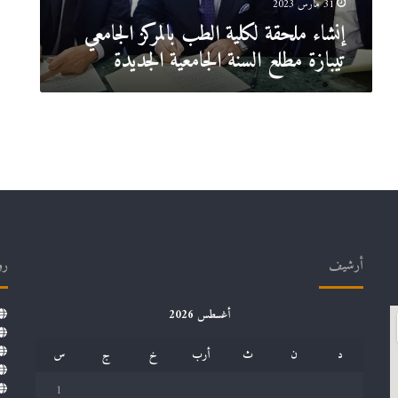
الجامعية
31 مارس 2023
الجديدة
إنشاء ملحقة لكلية الطب بالمركز الجامعي
تيبازة مطلع السنة الجامعية الجديدة
أرشيف
رو
أغسطس 2026
د
ن
ث
أرب
خ
ج
س
1