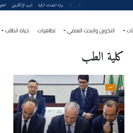
بوابة المنصات الرقمية
البريد الإلكتروني
التعل
ات
التكوين والبحث العلمي
تظاهرات
حياة الطالب
الرئيسية
/
كلية الطب
كلية الطب
إنشاء
ملحقة
أخبار
لكلية
الطب
بالمركز
الجامعي
تيبازة
مطلع
السنة