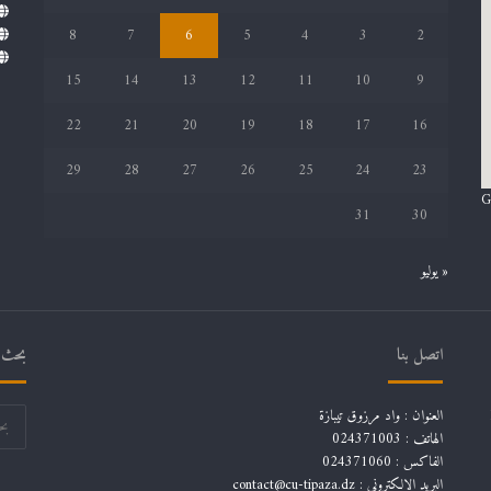
8
7
6
5
4
3
2
15
14
13
12
11
10
9
22
21
20
19
18
17
16
29
28
27
26
25
24
23
G
31
30
« يوليو
اتصل بنا
بحث ف
العنوان : واد مرزوق تيبازة
الهاتف : 024371003
الفاكس : 024371060
البريد الإلكتروني :
contact@cu-tipaza.dz