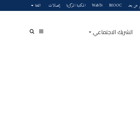
يم عن بعد
MOOC
WebTv
المكتبة المركزية
إتصالات
اللغة
الشريك الاجتماعي
إضافة
بحث
عمود
عن
جانبي