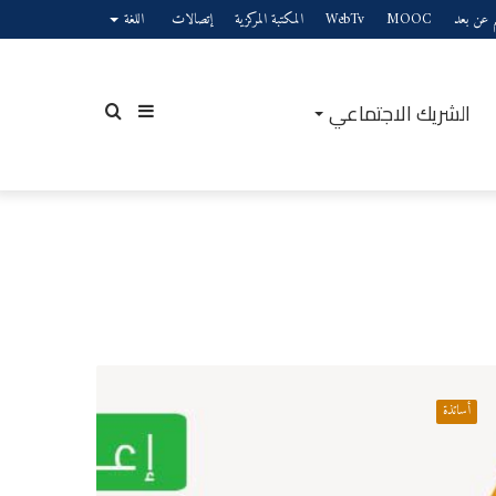
يم عن بعد
MOOC
WebTv
المكتبة المركزية
إتصالات
اللغة
الشريك الاجتماعي
إضافة
بحث
عمود
عن
مة
مية
أساتذة
جانبي
جحين
تحاق
ذ