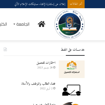
إعلان عن إستشارة لإقتناء مستهلكات الإعلام الألي
آخر المقالات
الرئيسية
الجامعة
الكلي
خدمــــات على الخـط
استمارات للتحميل
28 ديسمبر 2023
فضاء الطالب والموظف والأستاذ
2 أبريل 2022
منصة التعليم عن بعـــد