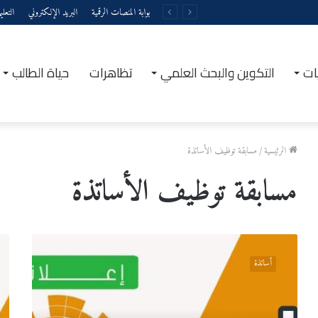
بوابة المنصات الرقمية
البريد الإلكتروني
التعل
ات
التكوين والبحث العلمي
تظاهرات
حياة الطالب
الرئيسية
/
مسابقة توظيف الأساتذة
مسابقة توظيف الأساتذة
قائمة
القائ
المقبولين
الإس
أساتذة
بعد
للنا
الطعون
للإل
للترشح
برتبة
لمسابقة
أستا