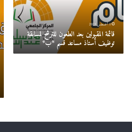
توظيف
مسا
أستاذ
قسم
مساعد
“ب
قسم
1 أغسطس 2023
*ب*
قائمة المقبولين بعد الطعون للترشح لمسابقة
توظيف أستاذ مساعد قسم *ب*