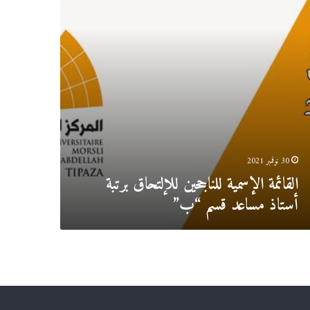
عد
”
30 نوفمبر 2021
القائمة الإسمية للناجحين للإلتحاق برتبة
أستاذ مساعد قسم “ب”