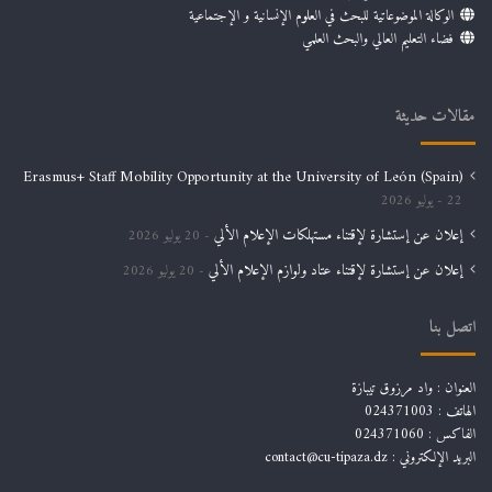
الوكالة الموضوعاتية للبحث في العلوم الإنسانية و الإجتماعية
فضاء التعليم العالي والبحث العلمي
مقالات حديثة
Erasmus+ Staff Mobility Opportunity at the University of León (Spain)
22 يوليو 2026
إعلان عن إستشارة لإقتناء مستهلكات الإعلام الألي
20 يوليو 2026
إعلان عن إستشارة لإقتناء عتاد ولوازم الإعلام الألي
20 يوليو 2026
اتصل بنا
العنوان : واد مرزوق تيبازة
الهاتف : 024371003
الفاكس : 024371060
البريد الإلكتروني :
contact@cu-tipaza.dz