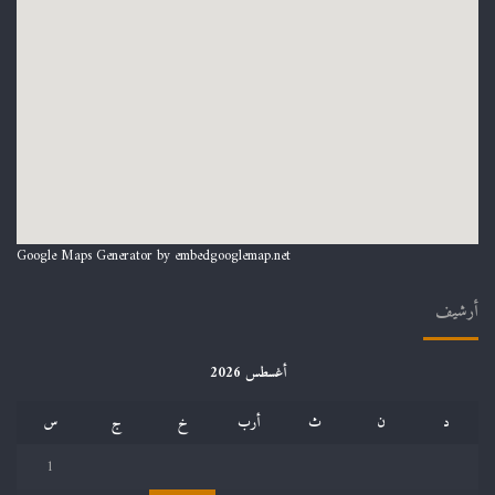
Google Maps Generator by
embedgooglemap.net
أرشيف
أغسطس 2026
د
ن
ث
أرب
خ
ج
س
1