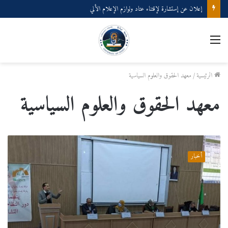
إعلان عن إستشارة لإقتناء عتاد ولوازم الإعلام الألي
القائمة
الرئيسية
/
معهد الحقوق والعلوم السياسية
معهد الحقوق والعلوم السياسية
ندوة
وطنية
أخبار
بعنوان
دور
النظام
الانتخابي
في
تدعيم
الديمقراطية