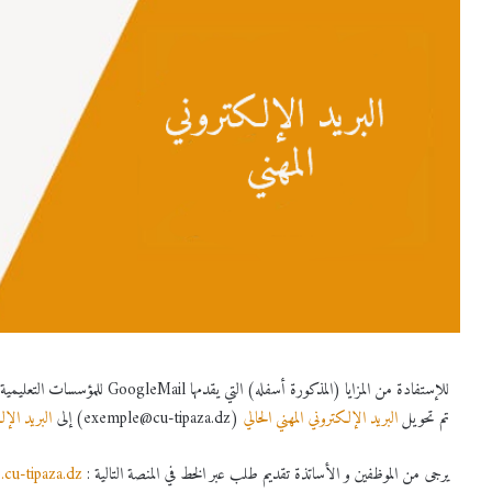
للإستفادة من المزايا (المذكورة أسفل
تم تحويل
البريد الإلكتروني المهني الحالي
(exemple@cu-tipaza.dz) إلى
البريد الإلكت
يرجى من الموظفين و الأساتذة تقديم طلب عبر الخط في المنصة التالية :
s.cu-tipaza.dz