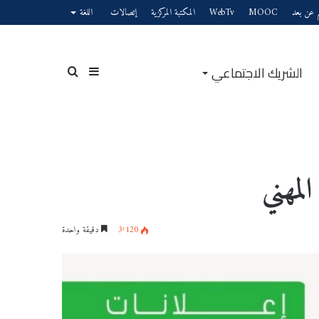
يم عن بعد
MOOC
WebTv
المكتبة المركزية
إتصالات
اللغة
الشريك الاجتماعي
لمهني
3٬120
دقيقة واحدة