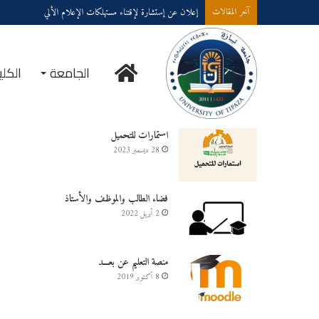
إعلان عن إستشارة لإقتناء مستهلكات الإعلام الألي
آخر المقالات
الجامعة
الكلي
خدمــــات على الخـط
استمارات للتحميل
28 ديسمبر 2023
فضاء الطالب والموظف والأستاذ
2 أبريل 2022
منصة التعليم عن بعـــد
8 أكتوبر 2019