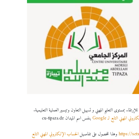
ه) التي يقدمها GoogleMail للمؤسسات التعليمية للإرتقاء بمستوى التعليم المهني و تسهيل التعاون وتيسير العملية التعليمية.
روني المهني التابع لـ Google
بنفس اسم الميدان cu-tipaza.dz
https://set
وهذا للحصول على تفاصيل
الحساب الإلكتروني المهني التابع