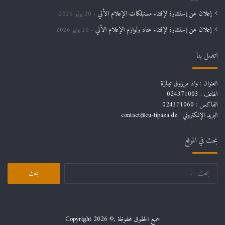
إعلان عن إستشارة لإقتناء مستهلكات الإعلام الألي
20 يوليو 2026
إعلان عن إستشارة لإقتناء عتاد ولوازم الإعلام الألي
20 يوليو 2026
اتصل بنا
العنوان : واد مرزوق تيبازة
الهاتف : 024371003
الفاكس : 024371060
البريد الإلكتروني :
contact@cu-tipaza.dz
بحث في الموقع
البحث
عن:
جميع الحقوق محفوظة ,© Copyright 2026