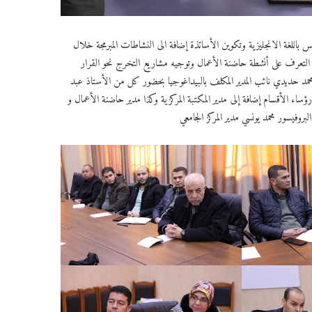
س باللغة الانجليزية وتكوين الأساتذة إضافة الى النشاطات المبرمجة خلال
لى التعرف على أنشطة حاضنة الأعمال وتوجيه مشاريع التخرج نحو القرار
لدكتور محمد حديدي نائب المدير المكلف بالبيداغوجيا بحضور كل من الأستاذ عبد
ؤساء الأقسام إضافة إلى مدير المكتبة المركزية وكذا مدير حاضنة الأعمال و
روفيسور محمد يونسي مدير المركز الجامعي