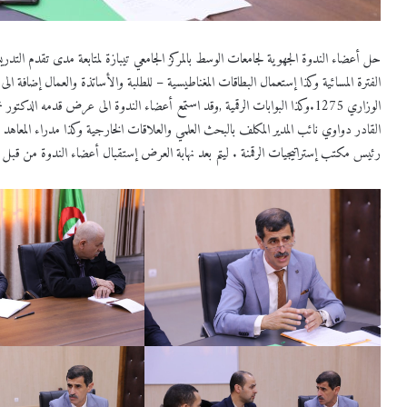
حل أعضاء الندوة الجهوية لجامعات الوسط بالمركز الجامعي تيبازة لمتابعة مدى تقدم التدري
الفترة المسائية وكذا إستعمال البطاقات المغناطيسية – للطلبة والأساتذة والعمال إضافة ا
الوزاري 1275.وكذا البوابات الرقمية ,وقد استمع أعضاء الندوة الى عرض قدمه ا
القادر دواوي نائب المدير المكلف بالبحث العلمي والعلاقات الخارجية وكذا مدراء المعاهد ر
رئيس مكتب إستراتيجيات الرقمنة . ليتم بعد نهابة العرض إستقبال أعضاء الندوة من قبل الب