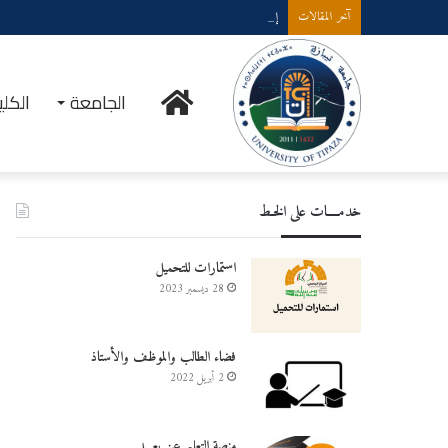
إعلان عن إستشارة لإقتناء عتاد ولوازم الإعلام الألي
آخر المقالات
الرئيسية
الجامعة
الكلي
خدمــــات على الخـط
استمارات للتحميل
28 ديسمبر 2023
فضاء الطالب والموظف والأستاذ
2 أبريل 2022
منصة التعليم عن بعـــد