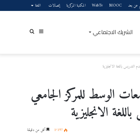
يم عن بعد
MOOC
WebTv
المكتبة المركزية
إتصالات
اللغة
الشريك الاجتماعي
إضافة
بحث
دم التدريس باللغة الانجليزية
عمود
عن
عات الوسط للمركز الجامعي
اللغة الانجليزية
جانبي
1٬197
أقل من دقيقة